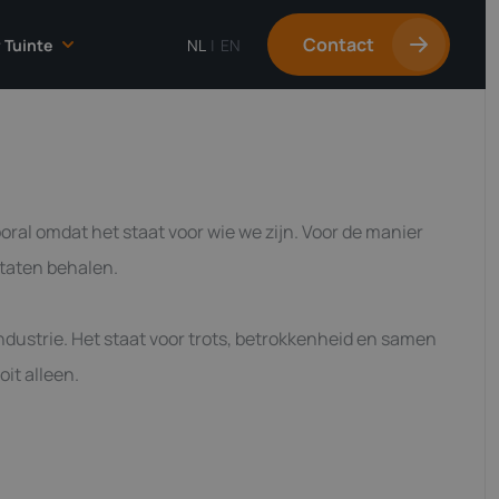
Contact
 Tuinte
NL
|
EN
Over Tuinte
Onze cultuur
Onze mensen
ooral omdat het staat voor wie we zijn. Voor de manier
Werken bij
(4)
taten behalen.
industrie. Het staat voor trots, betrokkenheid en samen
it alleen.