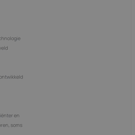
echnologie
veld
 ontwikkeld
iënter en
eren, soms