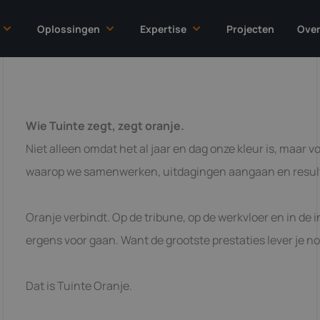
Oplossingen
Expertise
Projecten
Over
ace & Defence
Engineering
Gecertificeerd lassen
on
Machinebouw
Cleanroom
Wie Tuinte zegt, zegt oranje.
end Food
Complexe onderdelenproductie
CNC frezen
Niet alleen omdat het al jaar en dag onze kleur is, maar v
y
Modulebouw
CNC draaien
waarop we samenwerken, uitdagingen aangaan en resul
mer goods
Tooling
Plaatbewerking & constructie
Turn Key Solutions
Montage & Assemblage
Oranje verbindt. Op de tribune, op de werkvloer en in de 
ergens voor gaan. Want de grootste prestaties lever je noo
Dat is Tuinte Oranje.