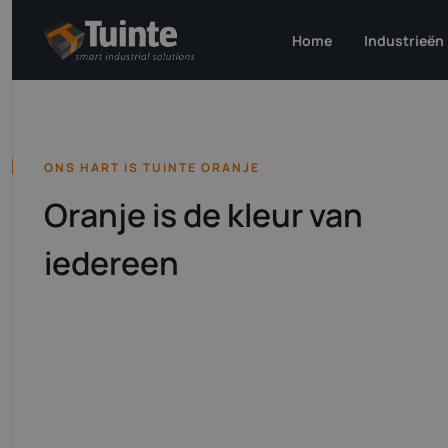
Home
Industrieën
Aerosp
Semic
ONS HART IS TUINTE ORANJE
High-
Oranje is de kleur van
Energ
Consu
iedereen