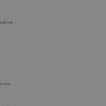
eidt tot
or ons