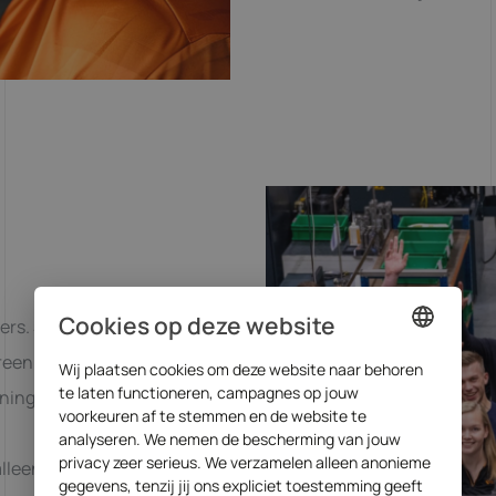
Cookies op deze website
ers. Supporters die normaal
een trekt hetzelfde shirt
Wij plaatsen cookies om deze website naar behoren
DUTCH
te laten functioneren, campagnes op jouw
nning.
ENGLISH
voorkeuren af te stemmen en de website te
analyseren. We nemen de bescherming van jouw
privacy zeer serieus. We verzamelen alleen anonieme
leen. Dat is precies hoe we
gegevens, tenzij jij ons expliciet toestemming geeft