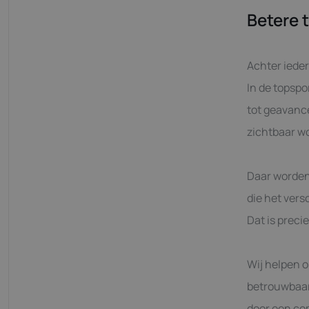
Betere 
Achter ieder
In de topspo
tot geavanc
zichtbaar w
Daar worden
die het vers
Dat is preci
Wij helpen o
betrouwbaar
door een co