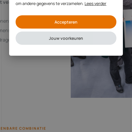
et verschil maken
.
om andere gegevens te verzamelen.
Lees verder
nent die we ontwikkelen, is
Accepteren
kmensen, projectmanagers,
Jouw voorkeuren
drage aan hetzelfde doel.
KENBARE COMBINATIE