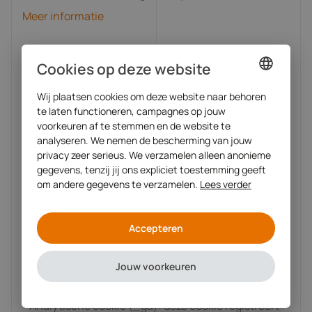
Meer informatie
Diverse soorten cookies
Cookies op deze website
- Technische en functionele cookies (Sharspring,
Wij plaatsen cookies om deze website naar behoren
DUTCH
_cfduid, Google Analytics, WP-settings-1), deze
te laten functioneren, campagnes op jouw
ENGLISH
voorkeuren af te stemmen en de website te
cookies zijn noodzakelijk voor de technische werking
analyseren. We nemen de bescherming van jouw
van de website en uw gebruikersgemak. Deze
privacy zeer serieus. We verzamelen alleen anonieme
gegevens, tenzij jij ons expliciet toestemming geeft
cookies zorgen ervoor dat de website naar behoren
om andere gegevens te verzamelen.
Lees verder
werkt en onthouden bijvoorbeeld uw
voorkeursinstellingen. Ook wordt hiermee de
Accepteren
website geoptimaliseerd. Met deze cookies worden
ook op toestemming gebaseerde
Jouw voorkeuren
formulierinvoergegevens verzamelt.
- Analytische cookie (_ga): deze cookie registreert