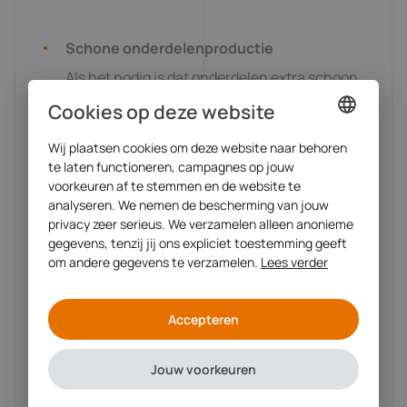
Schone onderdelenproductie
Als het nodig is dat onderdelen extra schoon
worden vervaardigd, bijvoorbeeld om
Cookies op deze website
contaminatie voorkomen, dan kan Tuinte
Wij plaatsen cookies om deze website naar behoren
DUTCH
daaraan voldoen. We kunnen extra
te laten functioneren, campagnes op jouw
ENGLISH
voorkeuren af te stemmen en de website te
reinigingsstappen toevoegen en de onderdelen
analyseren. We nemen de bescherming van jouw
of componenten cleanroom gereinigd verpakt
privacy zeer serieus. We verzamelen alleen anonieme
gegevens, tenzij jij ons expliciet toestemming geeft
aanleveren.
om andere gegevens te verzamelen.
Lees verder
Kwaliteit gegarandeerd
Accepteren
Tuinte is ISO9001:2015 gecertificeerd.
Daarnaast is Tuinte gecertificeerd om diverse
Jouw voorkeuren
kwaliteitscontroles uit te voeren en CE-