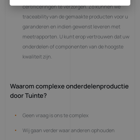
certificeringen te verzorgen. Zo kunnen we
traceability van de gemaakte producten voor u
garanderen en indien gewenst leveren met
meetrapporten. U kunt erop vertrouwen dat uw
onderdelen of componenten van de hoogste
kwaliteit zijn.
Waarom complexe onderdelenproductie
door Tuinte?
Geen vraag is ons te complex
Wij gaan verder waar anderen ophouden