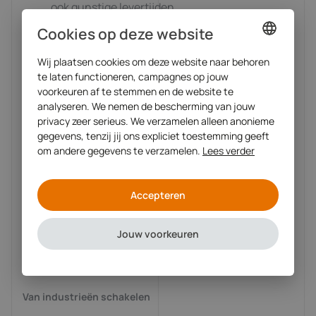
ook gunstige levertijden
Cookies op deze website
We hebben al honderden modules en
Wij plaatsen cookies om deze website naar behoren
maatwerk machines geleverd
DUTCH
te laten functioneren, campagnes op jouw
ENGLISH
voorkeuren af te stemmen en de website te
Tuinte is een betrouwbaar familiebedrijf, al
analyseren. We nemen de bescherming van jouw
sinds 1964
privacy zeer serieus. We verzamelen alleen anonieme
gegevens, tenzij jij ons expliciet toestemming geeft
om andere gegevens te verzamelen.
Lees verder
100+ vakmensen maken waar wat we zeggen
Onze
hoogwaardige onderdelen
, modules en
Accepteren
machines hebben de Tuinte-kwaliteit waar wij
trots op zijn
Jouw voorkeuren
Van industrieën schakelen