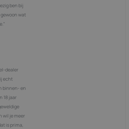
ezig ben bij
de gewoon wat
e.”
el-dealer
ij echt
in binnen- en
n 18 jaar
 geweldige
 wil je meer
at is prima,