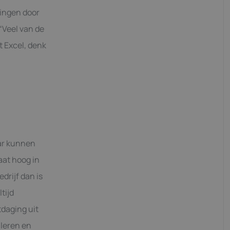
ringen door
 “Veel van de
 Excel, denk
aar kunnen
aat hoog in
edrijf dan is
tijd
tdaging uit
 leren en