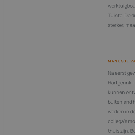
werktuigbouw
Tuinte. De d
sterker, maa
MANUSJE V
Na eerst ge
Hartgerink, 
kunnen ontwi
buitenland h
werken in de
collega’s m
thuis zijn. 