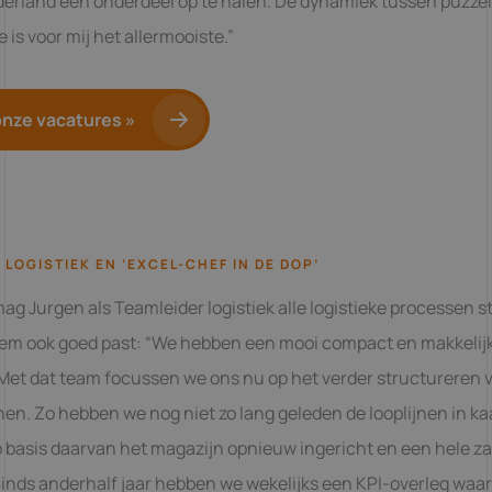
derland een onderdeel op te halen. De dynamiek tussen puzze
is voor mij het allermooiste.”
onze vacatures »
 LOGISTIEK EN ‘EXCEL-CHEF IN DE DOP’
ag Jurgen als Teamleider logistiek alle logistieke processen s
 hem ook goed past: “We hebben een mooi compact en makkelij
Met dat team focussen we ons nu op het verder structureren v
ijnen. Zo hebben we nog niet zo lang geleden de looplijnen in ka
 basis daarvan het magazijn opnieuw ingericht en een hele za
Sinds anderhalf jaar hebben we wekelijks een KPI-overleg waar