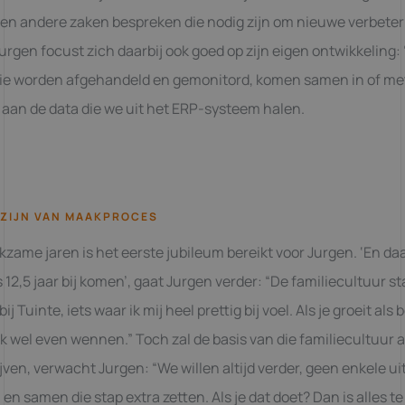
 en andere zaken bespreken die nodig zijn om nieuwe verbete
Jurgen focust zich daarbij ook goed op zijn eigen ontwikkeling:
ie worden afgehandeld en gemonitord, komen samen in of met
 aan de data die we uit het ERP-systeem halen.
 ZIJN VAN MAAKPROCES
kzame jaren is het eerste jubileum bereikt voor Jurgen. ‘En d
12,5 jaar bij komen’, gaat Jurgen verder: “De familiecultuur st
ij Tuinte, iets waar ik mij heel prettig bij voel. Als je groeit als b
jk wel even wennen.” Toch zal de basis van die familiecultuur al
ijven, verwacht Jurgen: “We willen altijd verder, geen enkele ui
en samen die stap extra zetten. Als je dat doet? Dan is alles te