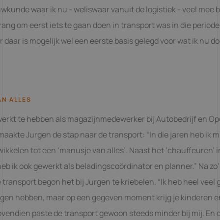
kunde waar ik nu - weliswaar vanuit de logistiek - veel mee b
rang om eerst iets te gaan doen in transport was in die perio
r daar is mogelijk wel een eerste basis gelegd voor wat ik nu do
AN ALLES
werkt te hebben als magazijnmedewerker bij Autobedrijf en Op
maakte Jurgen de stap naar de transport: “In die jaren heb ik m
kkelen tot een ‘manusje van alles’. Naast het ‘chauffeuren’ 
eb ik ook gewerkt als beladingscoördinator en planner.” Na zo’
 transport begon het bij Jurgen te kriebelen. “Ik heb heel veel
ogen hebben, maar op een gegeven moment krijg je kinderen en
Bovendien paste de transport gewoon steeds minder bij mij. En d