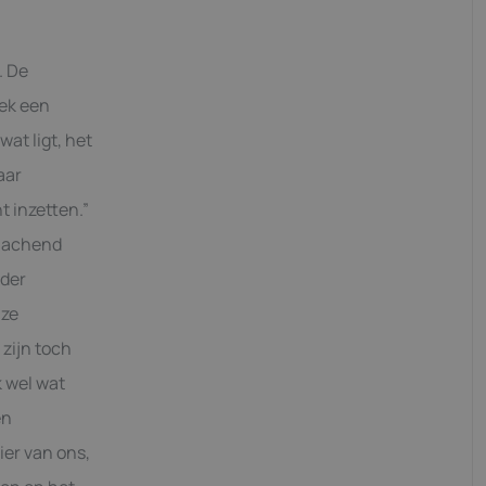
. De
eek een
at ligt, het
aar
t inzetten.”
mlachend
nder
nze
zijn toch
k wel wat
en
ier van ons,