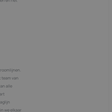
len en het
troomlijnen.
k team van
an alle
art
aglijn
in we elkaar