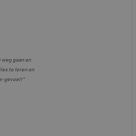
de weg gaan en
lles te leren en
te-gevoel!”