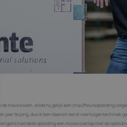
n de mavo kwam, wilde hij gelijk een chauffeursopleiding volge
en jaar te jong, dus ik ben daarom eerst voertuigentechniek g
erigens had deze opleiding een mooie overlap met de opleidi