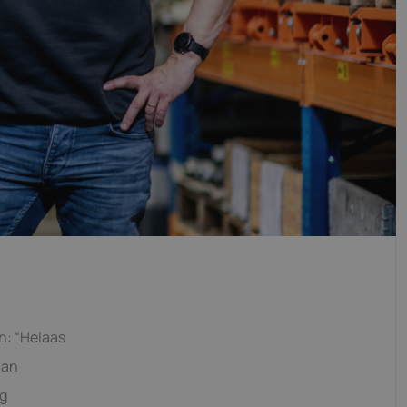
n: “Helaas
aan
ng