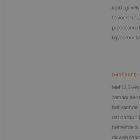
input geven
te voeren.” 
processen d
bijvoorbeeld
ONDERDEEL
Met 12,5 wer
zomaar eens 
het vaandel b
dat natuurli
hetzelfde bl
de weg gaan 