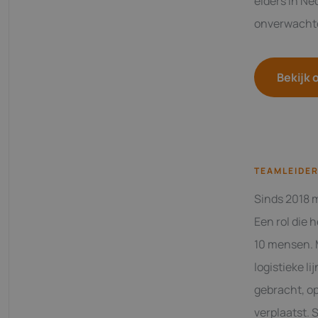
elders in Ne
onverwachte 
Bekijk 
TEAMLEIDER
Sinds 2018 m
Een rol die
10 mensen. 
logistieke l
gebracht, op
verplaatst. 