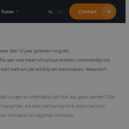
Contact
 Tuinte
NL
|
EN
Over Tuinte
Onze cultuur
eer dan 12 jaar geleden nog als
Onze mensen
e aan wat meer structuur leidden uiteindelijk tot
Werken bij
(4)
s met hart en ziel wil blijven meemaken. Waarom?
ar dat Jurgen er uiteindelijk zelf ook zou gaan werken? Dat
 hierachter. Als klein jochie mocht ik altijd met mijn
or transport en logistiek ontstaan.