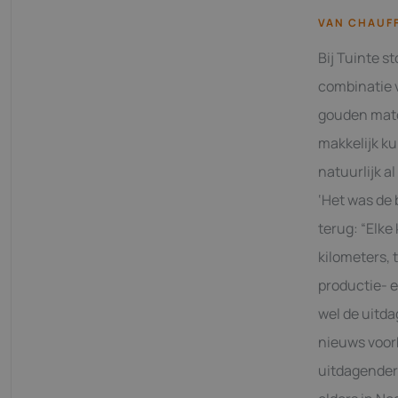
VAN CHAUFF
Bij Tuinte s
combinatie v
gouden match
makkelijk ku
natuurlijk a
‘Het was de 
terug: “Elke
kilometers, 
productie- 
wel de uitda
nieuws voor
uitdagender 