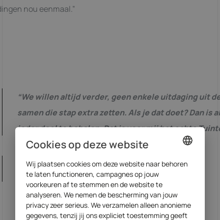
 dingen nou eenmaal.”
“We willen altijd verder, geen enkele uitdaging uit 
samen die stap extra zetten. Als je dat doet? Dan is a
ieder doel te behalen. Dat is voor mij het echte Tuin
Cookies op deze website
Jurgen
Wij plaatsen cookies om deze website naar behoren
DUTCH
te laten functioneren, campagnes op jouw
Teamleider logistiek
ENGLISH
voorkeuren af te stemmen en de website te
analyseren. We nemen de bescherming van jouw
privacy zeer serieus. We verzamelen alleen anonieme
gegevens, tenzij jij ons expliciet toestemming geeft