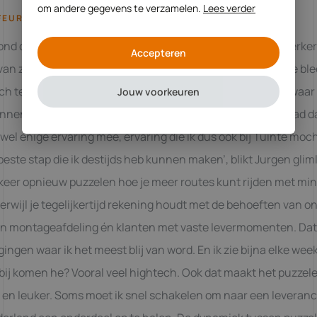
om andere gegevens te verzamelen.
Lees verder
EUR NAAR ‘ELKE WEEK WAT NIEUWS’
tond destijds een vacature open voor een logistiek medewerker
Accepteren
an zijn kennis uit de praktijk en de ervaring met de theorie bl
 te zijn: “Het samenstellen van de juiste routes, weten waar w
Jouw voorkeuren
nnen schakelen, de manier waarop je iets wegbrengt. Ik had d
l wel enige ervaring mee, ervaring die ik dus ook bij Tuinte moch
beste stap die ik destijds heb kunnen maken’, blikt Jurgen gli
 keer opnieuw puzzelen hoe je meer routes kunt rijden met mi
terwijl je tegelijkertijd rekening houdt met de behoeften van o
en montageafdeling én klanten met vaste levermomenten. Dat 
gingen waar ik het meest blij van word. En ik zie bijna elke wee
bij komen he? Vooral veel hightech. Ook dat maakt het puzzel
en leuker. Soms moet ik snel schakelen om naar een leveranc