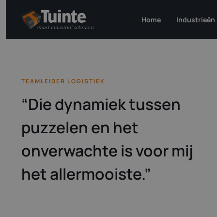
Home
Industrieën
Aerosp
Semic
TEAMLEIDER LOGISTIEK
High-
“Die dynamiek tussen
Energ
Consu
puzzelen en het
onverwachte is voor mij
het allermooiste.”