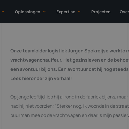
Oplossingen
Expertise
Projecten
Over
ace & Defence
Engineering
Gecertificeerd lassen
on
Machinebouw
Cleanroom
Onze teamleider logistiek Jurgen Spekreijse werkte m
end Food
Complexe onderdelenproductie
CNC frezen
vrachtwagenchauffeur. Het gezinsleven en de behoeft
y
Modulebouw
CNC draaien
een avontuur bij ons. Een avontuur dat hij nog steed
mer goods
Tooling
Plaatbewerking & constructie
Lees hieronder zijn verhaal!
Turn Key Solutions
Montage & Assemblage
Op jonge leeftijd liep hij al rond in de fabriek bij ons, ma
had hij niet voorzien: “Sterker nog, ik woonde in de straat
buurman mee op de vrachtwagen en daar is mijn passie vo